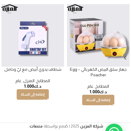
جهاز سلق البيض الكهربائي – Egg
شطاف يدوي أبيض مع ليّ وحامل
Poacher
المطابخ
,
المنزل
,
عام
المطابخ
,
عام
د.ك
1.000
د.ك
1.000
إضافة إلى السلة
إضافة إلى السلة
شركة المزين
2025 | صُمم بواسطة
منصات
.