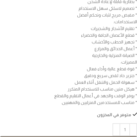
* بطارية قابلة لإعادة الشحن
* تصميم لاسلكي سهل الاستخدام
* مقبض مريح لثبات وتحكم أفضل
الاستخدامات:
* تقليم الأشجار والشجيرات
* قطع الأغصان الجافة والخضراء
* تجهيز الحطب والأخشاب
* أعمال الحدائق والمزارع
* الصيانة المنزلية والخارجية
المميزات:
* قوة قطع عالية وأداء فعال
* جنزير حاد لقص سريع ودقيق
* سهولة الحمل والتنقل أثناء العمل
* هيكل متين مناسب للاستخدام المتكرر
* يوفر الوقت والجهد في أعمال التقليم والقطع
* مناسب للمستخدمين المنزليين والمهنيين
متوفر في المخزون