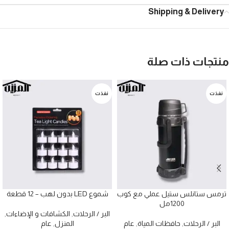
Shipping & Delivery
منتجات ذات صلة
نفذت
نفذت
ترمس ستانلس ستيل عملي مع كوب
شموع LED بدون لهب – 12 قطعة
1200مل
البر / الرحلات
,
الكشافات و الإضاءات
,
البر / الرحلات
,
حافظات المياة
,
عام
المنزل
,
عام