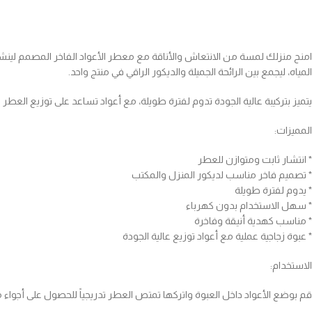
امنح منزلك لمسة من الانتعاش والأناقة مع معطر الأعواد الفاخر المصمم لين
المياه، ليجمع بين الرائحة الجميلة والديكور الراقي في منتج واحد.
يتميز بتركيبة عالية الجودة تدوم لفترة طويلة، مع أعواد تساعد على توزيع العطر ب
المميزات:
* انتشار ثابت ومتوازن للعطر
* تصميم فاخر مناسب لديكور المنزل والمكتب
* يدوم لفترة طويلة
* سهل الاستخدام بدون كهرباء
* مناسب كهدية أنيقة وفاخرة
* عبوة زجاجية عملية مع أعواد توزيع عالية الجودة
الاستخدام:
قم بوضع الأعواد داخل العبوة واتركها تمتص العطر تدريجياً للحصول على أجواء