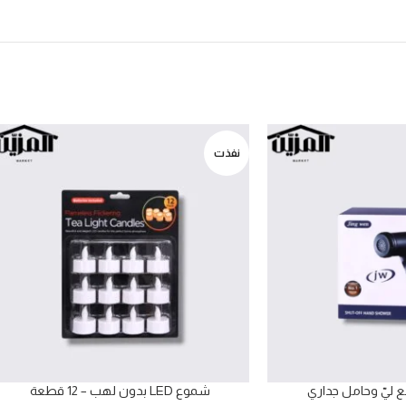
نفذت
ليّ وحامل جداري
شموع LED بدون لهب – 12 قطعة