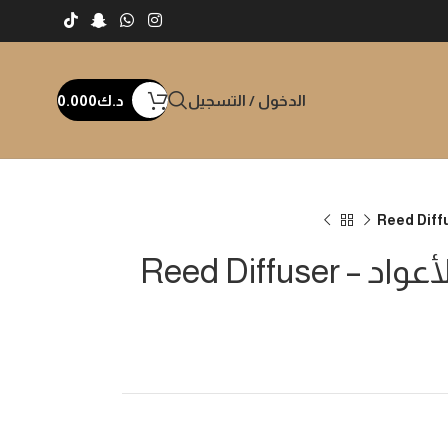
الدخول / التسجيل
د.ك
0.000
Reed Diffus