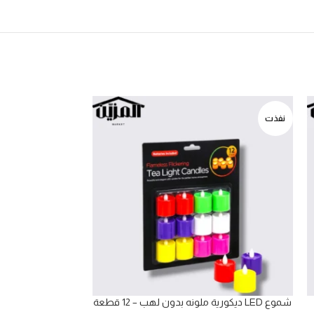
نفذت
شموع LED ديكورية ملونه بدون لهب – 12 قطعة
طقم ميني زرادي