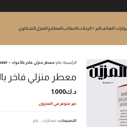
رات الهاتف
البر / الرحلات
الحقائب
المطابخ
المنزل
الشكاوى
الرئيسية
عام
معطر منزلي فاخر بالأعواد – Reed Diffuser
معطر منزلي فاخر بالأعواد – er
د.ك
1.000
غير متوفر في المخزون
التصنيفات:
معطرات
,
عام