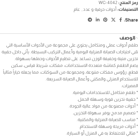
رمز المنتج:
WC-4042
التصنيفات:
أدوات حرفية و عدد
,
عام
Share:
الوصف
طقم أدوات عملي ومتكامل يحتوي على مجموعة من الأدوات الأساسية التي
تلبي احتياجات الصيانة المنزلية اليومية وأعمال التركيب البسيطة. يأتي داخل حقيبة
تخزين متينة وخفيفة الوزن تساعد على تنظيم الأدوات وحملها بسهولة.
يضم الطقم كماشة متعددة الاستخدامات، مفكات، شريط قياس، سكين
قطع، رؤوس مفكات متنوعة، ومجموعة من السوكتات، مما يجعله خياراً مثالياً
للاستخدام المنزلي والمكتبي وأعمال الصيانة السريعة.
المميزات:
* طقم متكامل للاستخدامات اليومية.
* حقيبة تخزين قوية وسهلة الحمل.
* أدوات مصنوعة من مواد عالية الجودة.
* تصميم مدمج يوفر سهولة التخزين.
* مناسب للصيانة المنزلية والمكتبية.
* أدوات مريحة وسهلة الاستخدام.
* مثالي للاحتفاظ به في المنزل أو السيارة.