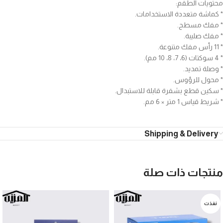
محتويات الطقم:
* كماشة متعددة الاستخدامات.
* مفك مسطح.
* مفك صليبة.
* 11 رأس مفك متنوعة.
* 4 سوكتات (6، 7، 8، 10 مم).
* وصلة تمديد.
* محول للرؤوس.
* سكين قطع بشفرة قابلة للاستبدال.
* شريط قياس 1 متر × 6 مم.
Shipping & Delivery
منتجات ذات صلة
نفذت