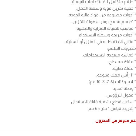
* طقم متكامل للاستخدامات اليومية.
* حقيبة تخزين قوية وسهلة الحمل.
* أدوات مصنوعة من مواد عالية الجودة.
* تصميم مدمج يوفر سهولة التخزين.
* مناسب للصيانة المنزلية والمكتبية.
* أدوات مريحة وسهلة الاستخدام.
* مثالي للاحتفاظ به في المنزل أو السيارة.
محتويات الطقم:
* كماشة متعددة الاستخدامات.
* مفك مسطح.
* مفك صليبة.
* 11 رأس مفك متنوعة.
* 4 سوكتات (6، 7، 8، 10 مم).
* وصلة تمديد.
* محول للرؤوس.
* سكين قطع بشفرة قابلة للاستبدال.
* شريط قياس 1 متر × 6 مم.
غير متوفر في المخزون