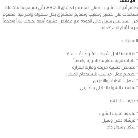
الوصف
طقم أدوات الشواء العملي المصمم لعشاق الـ BBQ، يأتي بمجموعة متكاملة
تساعدك على تحضير وتقليب وتقديم المشاوي بكل سهولة واحترافية. مصنوع
من الستانلس ستيل عالي الجودة مع مقابض خشبية أنيقة تمنحك ثباتاً وتحكماً
مريحاً أثناء الاستخدام.
المميزات:
* طقم متكامل لأدوات الشواء الأساسية
* خامات قوية مقاومة للحرارة والصدأ
* مقابض خشبية مريحة وعازلة للحرارة
* تصميم عملي مناسب للاستخدام المتكرر
* سهل التنظيف والتخزين
* مناسب للشواء الداخلي والخارجي
محتويات الطقم:
* ملعقة تقليب للشواء
* فرشاة دهن وتتبيل
* سكين شواء حاد