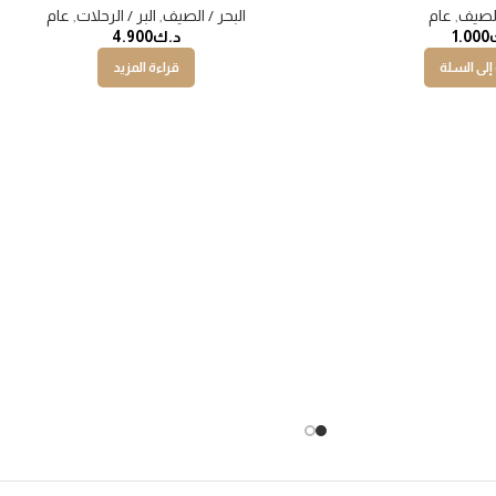
الصيف
,
عام
البحر / الصيف
,
البر / الرحلات
,
عام
1.000
د.ك
4.900
إلى السلة
قراءة المزيد