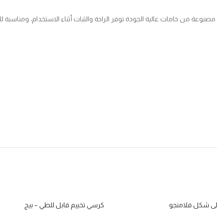
عة من خامات عالية الجودة توفر الراحة والثبات أثناء الاستخدام، ومناسبة للب
لى شكل فلامنجو
كرسي تخييم قابل للطي – بيج
نفذت