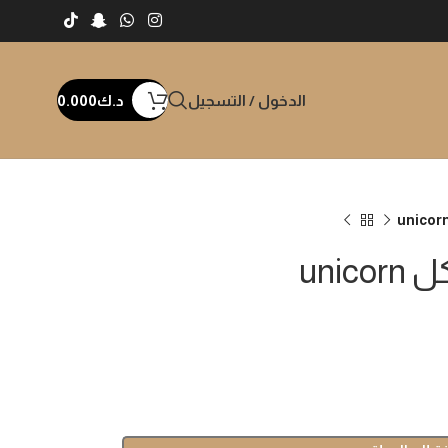
الدخول / التسجيل
د.ك
0.000
uni