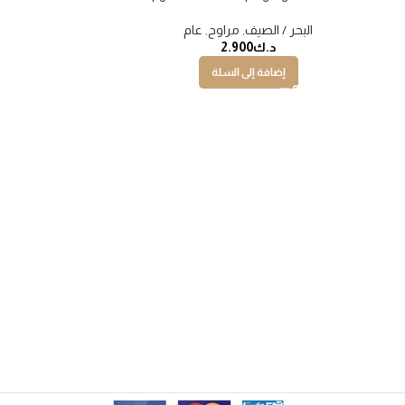
البحر / الصيف
,
مراوح
,
عام
د.ك
2.900
إضافة إلى السلة
مروحة صغيرة عا
البحر / الص