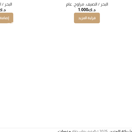
البحر / الصيف
,
مراوح
,
عام
البحر / 
د.ك
1.000
د.ك
قراءة المزيد
إضافة 
شركة المزين
2025 | صُمم بواسطة
منصات
.