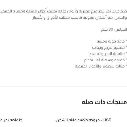
طفاحيات بحر بتصاميم عصرية وألوان جذابة تضيف أجواء ممتعة ومميزة للصيف. مصنو
والحمل، مع أشكال متنوعة تناسب مختلف الأذواق والأعمار.
القياس: 80 سم
* خامة قوية ومتينة
* تصميم مريح وجذاب
* مناسبة للبحر والمسبح
* خفيفة وسهلة الاستخدام
* مثالية للتصوير والأجواء الصيفية
منتجات ذات صلة
USB – مروحة مكتبية قابلة للشحن
طفاحية بحر ع
نفذت