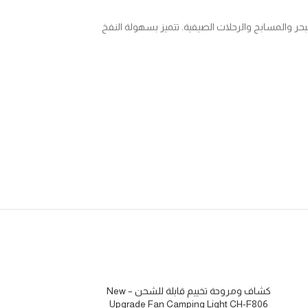
حر والمسابح والرحلات الصيفية. تتميز بسهولة النفخ
كشاف ومروحة تخييم قابلة للشحن – New
نفذت
Upgrade Fan Camping Light CH-F806