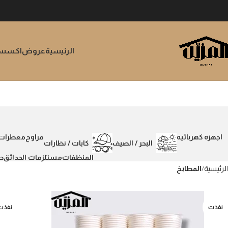
الرئيسية
عروض
اكسسوا
اجهزه كهربائيه
مراوح
معطرات
البحر / الصيف
كابات / نظارات
المنظفات
مستلزمات الحدائق
ح
الرئيسية
المطابخ
نفذت
نفذت