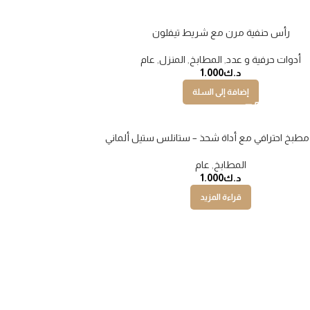
رأس حنفية مرن مع شريط تيفلون
أدوات حرفية و عدد
,
المطابخ
,
المنزل
,
عام
د.ك
1.000
إضافة إلى السلة
طبخ احترافي مع أداة شحذ – ستانلس ستيل ألماني
المطابخ
,
عام
د.ك
1.000
قراءة المزيد