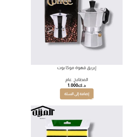
إبريق قهوة موكا بوت
المطابخ
,
عام
د.ك
1.000
إضافة إلى السلة
نفذت