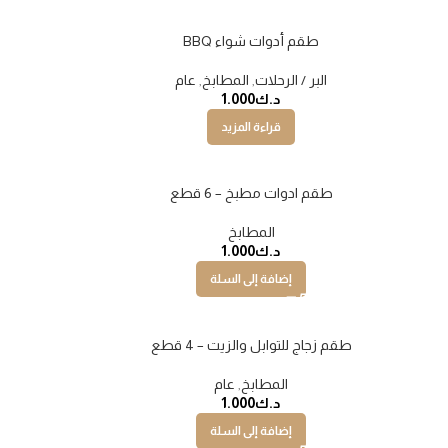
طقم أدوات شواء BBQ
نفذت
نفذت
البر / الرحلات
,
المطابخ
,
عام
د.ك
1.000
قراءة المزيد
طقم ادوات مطبخ – 6 قطع
المطابخ
د.ك
1.000
إضافة إلى السلة
طقم زجاج للتوابل والزيت – 4 قطع
المطابخ
,
عام
د.ك
1.000
إضافة إلى السلة