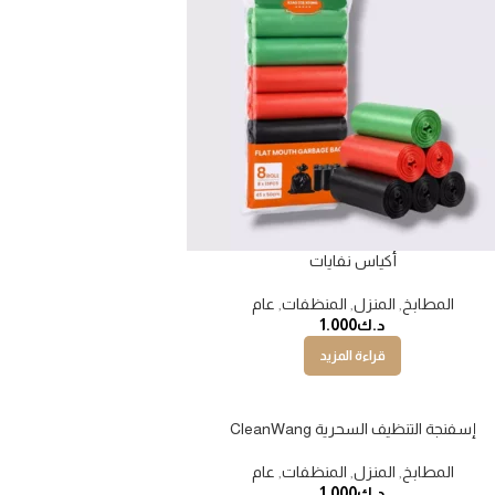
أكياس نفايات
المطابخ
,
المنزل
,
المنظفات
,
عام
د.ك
1.000
قراءة المزيد
إسفنجة التنظيف السحرية CleanWang
المطابخ
,
المنزل
,
المنظفات
,
عام
د.ك
1.000