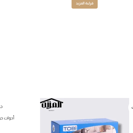
قراءة المزيد
جه
نفذت
أدوات حر