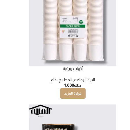
أكواب ورقية
البر / الرحلات
,
المطابخ
,
عام
د.ك
1.000
قراءة المزيد