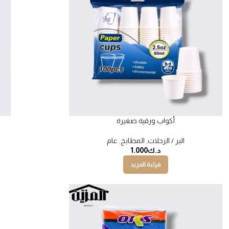
أكواب ورقية صغيرة
البر / الرحلات
,
المطابخ
,
عام
د.ك
1.000
قراءة المزيد
نفذت